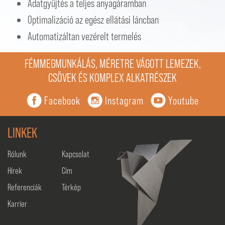
Adatgyűjtés a teljes anyagáramban
Optimalizáció az egész ellátási láncban
Automatizáltan vezérelt termelés
FÉMMEGMUNKÁLÁS, MÉRETRE VÁGOTT LEMEZEK,
CSÖVEK ÉS KOMPLEX ALKATRÉSZEK
Facebook
Instagram
Youtube
LINKEK
Rólunk
Kapcsolat
Hírek
Cím
Referenciák
Térkép
Karrier