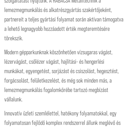
szolgáltatást nyújtunk. A RABACSA Metalltechnik a
lemezmegmunkálás és alkatrészgyártás szakértőjeként,
partnereit a teljes gyártási folyamat során aktívan támogatva
a lehető legnagyobb hozzáadott érték megteremtésére
törekszik.
Modern gépparkunknak köszönhetően vízsugaras vágást,
lézervágást, csőlézer vágást, hajlítási- és hengerlési
munkákat, egyengetést, sorjázást és csiszolást, hegesztést,
forgácsolást, felületkezelést, és még sok minden más, a
lemezmegmunkálás fogalomkörébe tartozó megbízást
vállalunk.
Innovatív üzleti szemlélettel, hatékony folyamatokkal, egy
folyamatosan fejlődő komplex rendszerrel állunk meglévő és