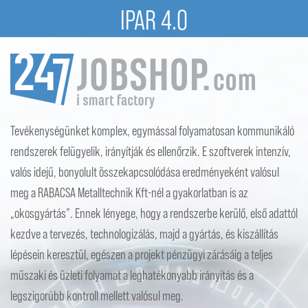
IPAR 4.0
Tevékenységünket komplex, egymással folyamatosan kommunikáló
rendszerek felügyelik, irányítják és ellenőrzik. E szoftverek intenzív,
valós idejű, bonyolult összekapcsolódása eredményeként valósul
meg a RABACSA Metalltechnik Kft-nél a gyakorlatban is az
„okosgyártás”. Ennek lényege, hogy a rendszerbe kerülő, első adattól
kezdve a tervezés, technologizálás, majd a gyártás, és kiszállítás
lépésein keresztül, egészen a projekt pénzügyi zárásáig a teljes
műszaki és üzleti folyamat a leghatékonyabb irányítás és a
legszigorúbb kontroll mellett valósul meg.