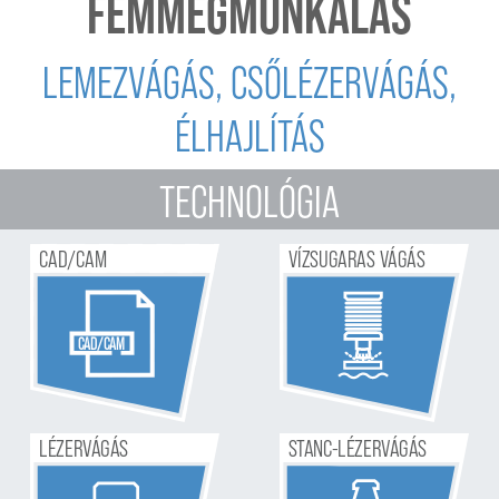
FÉMMEGMUNKÁLÁS
LEMEZVÁGÁS, CSŐLÉZERVÁGÁS,
ÉLHAJLÍTÁS
TECHNOLÓGIA
CAD/CAM
V
ÍZSUGARAS
VÁGÁS
CAD/CAM
L
ÉZERVÁGÁS
S
TANC
-
LÉZERVÁGÁS