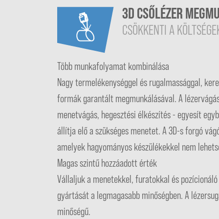
3D CSŐLÉZER MEGM
CSÖKKENTI A KÖLTSÉGE
Több munkafolyamat kombinálása
Nagy termelékenységgel és rugalmassággal, kerek
formák garantált megmunkálásával. A lézervágás 
menetvágás, hegesztési élkészítés - egyesít eg
állítja elő a szükséges menetet. A 3D-s forgó vá
amelyek hagyományos készülékekkel nem lehetség
Magas szintű hozzáadott érték
Vállaljuk a menetekkel, furatokkal és pozícionáló
gyártását a legmagasabb minőségben. A lézersugár
minőségű.