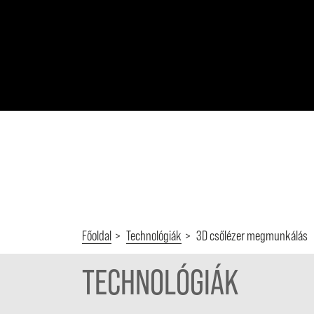
Főoldal
Technológiák
3D csőlézer megmunkálás
TECHNOLÓGIÁK