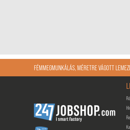
FÉMMEGMUNKÁLÁS, MÉRETRE VÁGOTT LEMEZE
L
Ró
Hí
Re
Ka