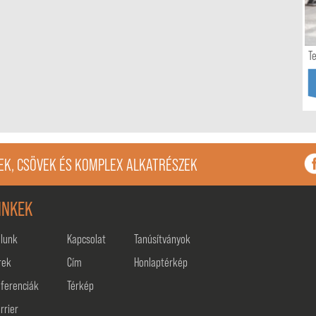
T
K, CSÖVEK ÉS KOMPLEX ALKATRÉSZEK
INKEK
lunk
Kapcsolat
Tanúsítványok
rek
Cím
Honlaptérkép
ferenciák
Térkép
rrier