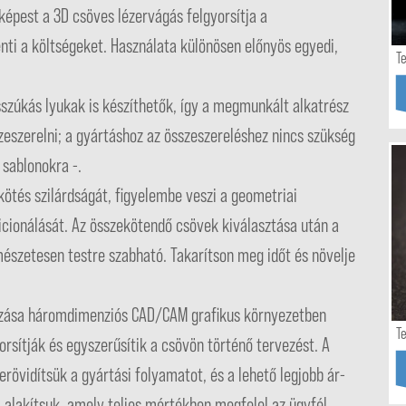
pest a 3D csöves lézervágás felgyorsítja a
nti a költségeket. Használata különösen előnyös egyedi,
T
sszúkás lyukak is készíthetők, így a megmunkált alkatrész
eszerelni; a gyártáshoz az összeszereléshez nincs szükség
 sablonokra -.
 kötés szilárdságát, figyelembe veszi a geometriai
zicionálását. Az összekötendő csövek kiválasztása után a
észetesen testre szabható. Takarítson meg időt és növelje
mozása háromdimenziós CAD/CAM grafikus környezetben
T
orsítják és egyszerűsítik a csövön történő tervezést. A
erövidítsük a gyártási folyamatot, és a lehető legjobb ár-
 alakítsuk, amely teljes mértékben megfelel az ügyfél