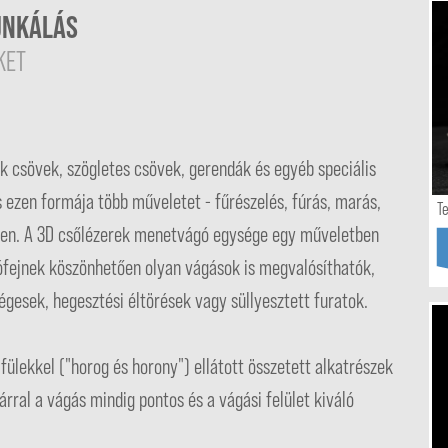
UNKÁLÁS
KET
 csövek, szögletes csövek, gerendák és egyéb speciális
ezen formája több műveletet - fűrészelés, fúrás, marás,
T
yben. A 3D csőlézerek menetvágó egysége egy műveletben
gófejnek köszönhetően olyan vágások is megvalósíthatók,
esek, hegesztési éltörések vagy süllyesztett furatok.
 fülekkel ("horog és horony") ellátott összetett alkatrészek
ral a vágás mindig pontos és a vágási felület kiváló